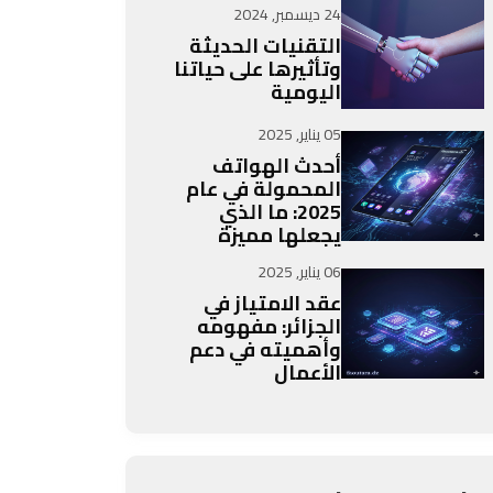
24 ديسمبر, 2024
التقنيات الحديثة
وتأثيرها على حياتنا
اليومية
05 يناير, 2025
أحدث الهواتف
المحمولة في عام
2025: ما الذي
يجعلها مميزة
06 يناير, 2025
عقد الامتياز في
الجزائر: مفهومه
وأهميته في دعم
الأعمال