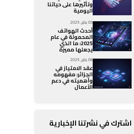
وتأثيرها على حياتنا
اليومية
05 يناير, 2025
أحدث الهواتف
المحمولة في عام
2025: ما الذي
يجعلها مميزة
06 يناير, 2025
عقد الامتياز في
الجزائر: مفهومه
وأهميته في دعم
الأعمال
اشترك في نشرتنا الإخبارية