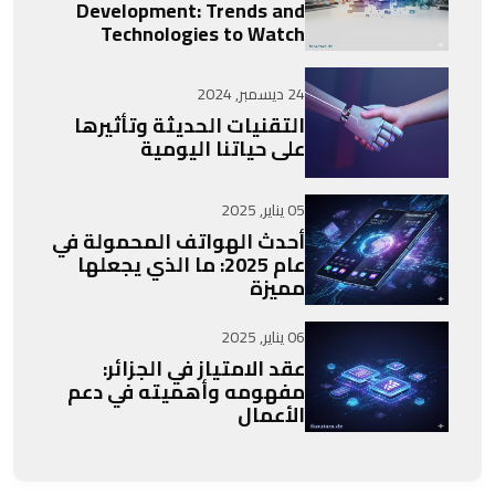
Development: Trends and
Technologies to Watch
24 ديسمبر, 2024
التقنيات الحديثة وتأثيرها
على حياتنا اليومية
05 يناير, 2025
أحدث الهواتف المحمولة في
عام 2025: ما الذي يجعلها
مميزة
06 يناير, 2025
عقد الامتياز في الجزائر:
مفهومه وأهميته في دعم
الأعمال