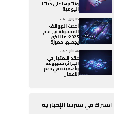
وتأثيرها على حياتنا
اليومية
05 يناير, 2025
أحدث الهواتف
المحمولة في عام
2025: ما الذي
يجعلها مميزة
06 يناير, 2025
عقد الامتياز في
الجزائر: مفهومه
وأهميته في دعم
الأعمال
اشترك في نشرتنا الإخبارية