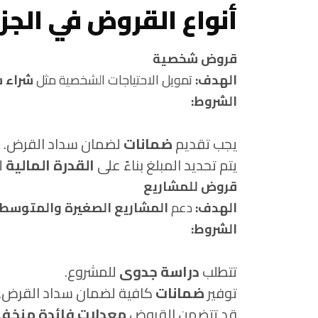
أنواع القروض في الجزا
قروض شخصية
الهدف:
تمويل الاحتياجات الشخصية مثل
شراء س
الشروط:
يجب تقديم
ضمانات
لضمان سداد القرض.
يتم تحديد المبلغ بناءً على
القدرة المالية
ل
قروض للمشاريع
الهدف:
دعم
المشاريع الصغيرة والمتوسط
الشروط:
تتطلب
دراسة جدوى
للمشروع.
توفير
ضمانات
كافية لضمان سداد القرض.
قد تتضمن القروض
معدلات فائدة منخف