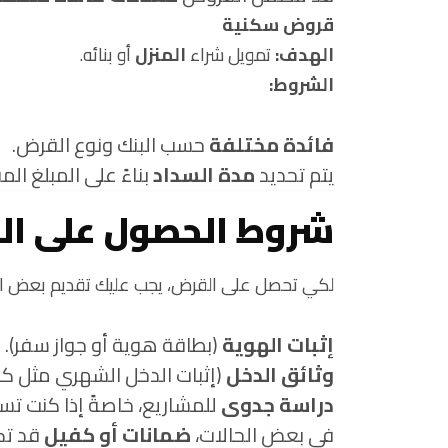
قروض سكنية
الهدف:
تمويل شراء
المنزل
أو بنائه.
الشروط:
فائدة مختلفة
حسب البنك ونوع القرض.
يتم تحديد
مدة السداد
بناءً على المبلغ الم
شروط الحصول على ا
لكي تحصل على القرض، يجب عليك تقديم بعض الو
إثبات الهوية
(بطاقة هوية أو جواز سفر).
وثائق الدخل
(إثبات الدخل الشهري مثل كشف
دراسة جدوى
للمشاريع، خاصةً إذا كنت 
في بعض الحالات،
ضمانات أو كفيل
قد تك