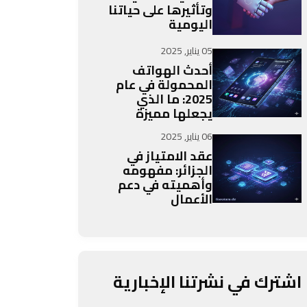
وتأثيرها على حياتنا
اليومية
05 يناير, 2025
أحدث الهواتف
المحمولة في عام
2025: ما الذي
يجعلها مميزة
06 يناير, 2025
عقد الامتياز في
الجزائر: مفهومه
وأهميته في دعم
الأعمال
اشترك في نشرتنا الإخبارية